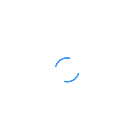
在欧冠赛事中，由于关注度极高，赔率通常会随着信息变化
析市场情绪的重要方式。
素，例如核心球员伤停、赛前战术泄露或市场资金流向变
从而提供间接的判断线索。
。当某一方过热时，赔率往往会出现不合理压缩，此时需要
绪误导。
易被忽视但最关键的环节。即使分析逻辑成立，如果缺乏合
必须建立清晰的风险边界。
据不同信心等级分配不同投注比例。这种方式可以在保证参
，从而保持资金曲线的稳定性。