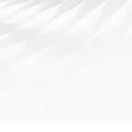
导航
关于6686体育
项目展示
体育资讯
体育种类
咨询6686体育平台
导航
关于6686体育
体育种类
项目展示
咨询6686体育平台
体育资讯
SiteMap