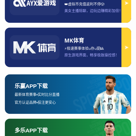
稳定收益工具。
2）市场热度成因
5050彩票之所以在部分市场环境中具有一定热度，与其传播路径的便利
性密切相关。随着移动互联网的发展，此类产品往往依托线上平台快速
扩散，通过社交传播与信息裂变形成短期关注高峰，进而吸引大量轻度
用户参与。
从消费心理角度来看，“低投入高回报”的叙事结构是推动其热度的重要
因素。尽管实际概率并不支持稳定收益，但在传播过程中，这种信息往
往被选择性放大，从而形成认知偏差，使部分用户对潜在收益产生过高
预期。
同时，娱乐化包装也是推动市场热度的重要手段。一些平台会将彩票玩
法与游戏化界面结合，通过视觉设计、互动反馈和奖励机制增强用户停
留时间，从而在体验层面强化参与黏性，进一步推高短期活跃度。
3）用户参与心理
在5050彩票的参与行为中，侥幸心理是最核心的驱动因素之一。许多参
与者倾向于认为“少量投入可能带来改变”，这种心理在概率极低但收益
较高的结构中尤为明显，从而导致非理性决策的产生。
此外，路径依赖与经验误判也在持续影响用户行为。一些参与者在偶然