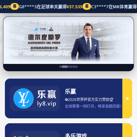
体育资讯
首页
体育资讯
围绕5050彩票解析其玩法特点与市场热度及参与风险全面解读深入分析
体育资讯
2026-07-02 20:38:44
围绕5050彩票解析其玩法特点与市场热度
及参与风险全面解读深入分析
本文围绕“5050彩票”这一类具有代表性的数字型彩票玩法展开系统性解
析，从其基础玩法机制、市场热度形成逻辑、参与者心理动因以及潜在
风险与监管环境等多个维度进行全面拆解与深入分析。文章首先对5050