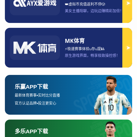
清直播技术、实时数据同步以及多端口兼容功能逐渐成为体育平台的重
要竞争因素。沙巴体育通过持续优化系统稳定性和页面交互体验，使用
户能够在移动端、电脑端以及智能设备之间实现流畅切换，从而提升整
体观赛效率。
6686热门赛事
与此同时，平台还高度重视用户社交互动功能。体育赛事本身具有极强
的话题性和情感连接属性，而沙巴体育通过评论区互动、实时讨论以及
社区分享等方式，进一步增强了用户之间的交流体验。这种社交化模式
不仅增加了用户活跃度，也为平台带来了更强的品牌传播能力。
从整体发展来看，沙巴体育已经不仅仅是一个单纯的赛事展示平台，而
是逐渐向体育生态综合服务体系转型。通过不断整合赛事、技术、社交
与商业资源，其平台价值正在不断扩大，并为未来的产业升级奠定了坚
实基础。
二、赛事亮点深度盘点
赛事资源一直是衡量体育平台竞争力的重要标准，而沙巴体育近年来在
赛事运营方面展现出较强的整合能力。无论是国际足球联赛、洲际杯
赛，还是职业篮球赛事与电竞竞技活动，都形成了较为完整的赛事矩
阵。这种覆盖全球的赛事体系，使平台在用户群体中保持了较高关注
度。