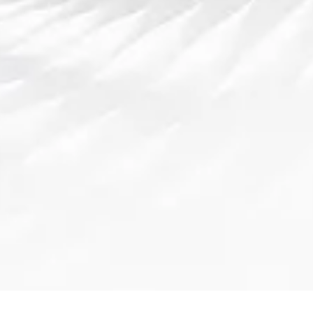
完...
2026-05-22 13:29:43
维基体育全面解析全球各类竞技项目发展与影
响研究
明白了，我会按照你的要求写一篇完整的3000字左右文