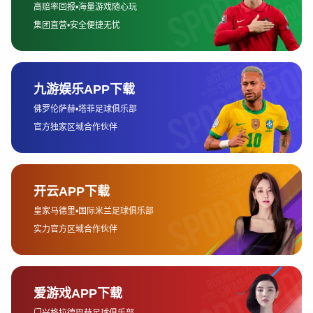
足球赛事无疑是沙巴体育最具吸引力的内容之一。欧洲五大联赛、世界
杯预选赛以及各类洲际赛事长期占据平台核心板块。由于足球赛事具有
广泛的国际影响力，因此平台在直播质量、赛事解说以及数据分析等方
面投入大量资源，以提升观众沉浸感和赛事体验。
除了传统体育项目外，电竞赛事的迅速崛起也成为沙巴体育的重要亮点
之一。近年来，电竞产业在全球范围内快速扩张，大量年轻用户开始关
注职业电竞联赛。平台通过引入热门电竞赛事和专业赛事解说，不仅扩
大了用户群体，也增强了平台在年轻市场中的竞争优势。
篮球赛事同样拥有稳定的关注度。国际职业联赛以及区域性篮球赛事的
持续推进，使篮球爱好者能够随时获取最新比赛信息。平台在赛事回
放、数据统计以及球员表现分析等方面不断优化，为用户提供更加专业
化的内容服务。
值得关注的是，沙巴体育在赛事推广过程中越来越重视本地化运营。不
同国家和地区的用户拥有不同的体育文化偏好，因此平台会根据区域特
点调整内容推荐和赛事布局。这种因地制宜的发展策略，使其能够更好
地融入全球体育市场，并扩大品牌影响力。
三、科技驱动行业升级
随着科技不断进步，体育行业正在经历深刻变革，而沙巴体育的发展同
样离不开科技力量的推动。人工智能、大数据以及云计算等技术的应